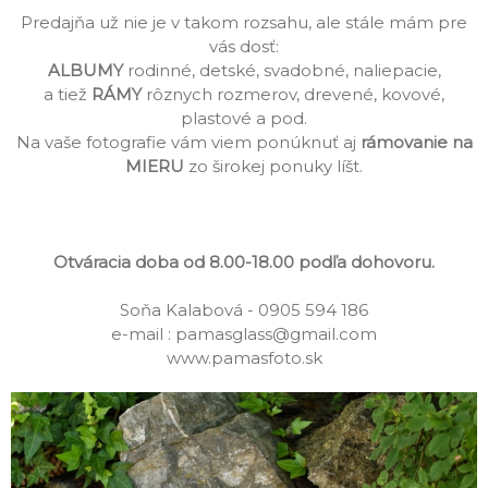
Predajňa už nie je v takom rozsahu, ale stále mám pre
vás dosť:
ALBUMY
rodinné, detské, svadobné, naliepacie,
a tiež
RÁMY
rôznych rozmerov, drevené, kovové,
plastové a pod.
Na vaše fotografie vám viem ponúknuť aj
r
ámovanie na
MIERU
zo širokej ponuky líšt.
Otváracia doba od 8.00-18.00 podľa dohovoru.
Soňa Kalabová - 0905 594 186
e-mail : pamasglass@gmail.com
www.pamasfoto.sk