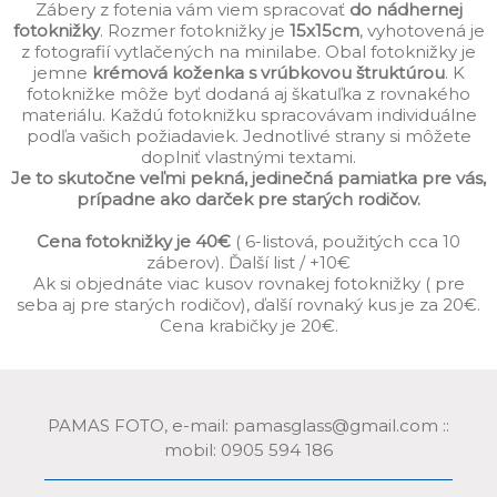
Zábery z fotenia vám viem spracovať
do nádhernej
fotoknižky
. Rozmer fotoknižky je
15x15cm
, vyhotovená je
z fotografií vytlačených na minilabe. Obal fotoknižky je
jemne
krémová koženka s vrúbkovou štruktúrou
. K
fotoknižke môže byť dodaná aj škatuľka z rovnakého
materiálu. Každú fotoknižku spracovávam individuálne
podľa vašich požiadaviek. Jednotlivé strany si môžete
doplniť vlastnými textami.
Je to skutočne veľmi pekná, jedinečná pamiatka pre vás,
prípadne ako darček pre starých rodičov.
Cena fotoknižky je 40€
( 6-listová, použitých cca 10
záberov). Ďalší list / +10€
Ak si objednáte viac kusov rovnakej fotoknižky ( pre
seba aj pre starých rodičov), ďalší rovnaký kus je za 20€.
Cena krabičky je 20€.
PAMAS FOTO, e-mail: pamasglass@gmail.com ::
mobil: 0905 594 186