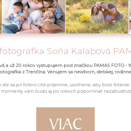
 fotografka Soňa Kalabová P
á a už 20 rokov vystupujem pod značkou PAMAS FOTO - fot
tografka z Trenčína. Venujem sa newborn, detskej, rodinnej 
ste sa pri fotení cítili príjemne, uvoľnene, aby bolo foten
eto momenty vám budú aj po rokoch pripomínať nezabudnute