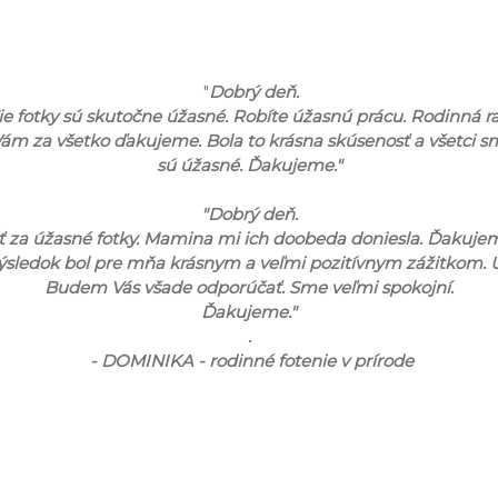
"
Dobrý deň.
 fotky sú skutočne úžasné. Robíte úžasnú prácu. Rodinná rada 
Vám za všetko ďakujeme. Bola to krásna skúsenosť a všetci sme
sú úžasné. Ďakujeme."
"Dobrý deň.
za úžasné fotky. Mamina mi ich doobeda doniesla. Ďakujeme aj
výsledok bol pre mňa krásnym a veľmi pozitívnym zážitkom. U
Budem Vás všade odporúčať. Sme veľmi spokojní.
Ďakujeme."
.
- DOMINIKA - rodinné fotenie v prírode