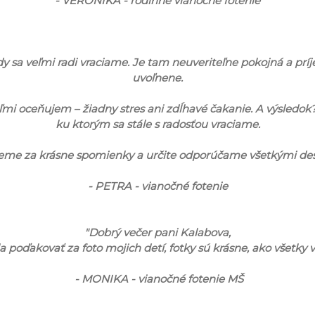
- VERONIKA - rodinné vianočné fotenie
y sa veľmi radi vraciame. Je tam neuveriteľne pokojná a príj
uvoľnene.
i oceňujem – žiadny stres ani zdĺhavé čakanie. A výsledok? 
ku ktorým sa stále s radosťou vraciame.
me za krásne spomienky a určite odporúčame všetkými des
- PETRA - vianočné fotenie
"Dobrý večer pani Kalabova,
oďakovať za foto mojich detí, fotky sú krásne, ako všetky vaš
- MONIKA - vianočné fotenie MŠ