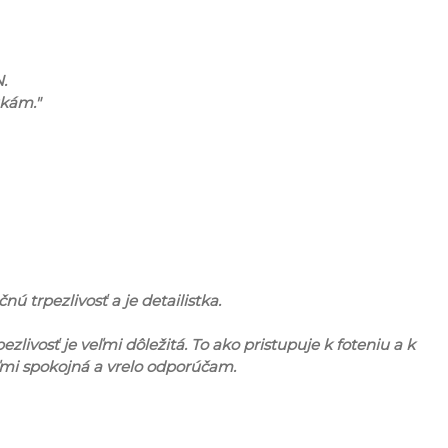
.
ukám."
ú trpezlivosť a je detailistka.
zlivosť je veľmi dôležitá. To ako pristupuje k foteniu a k
ľmi spokojná a vrelo odporúčam.