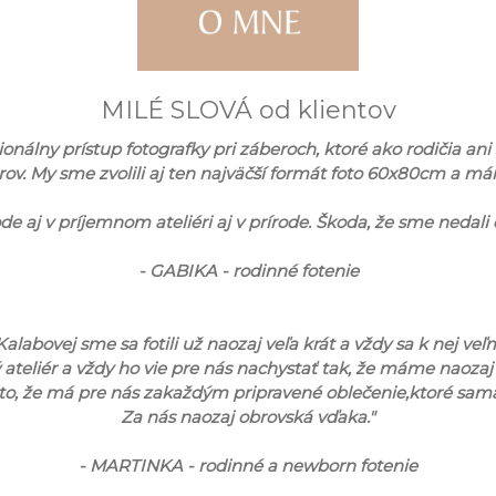
MILÉ SLOVÁ od klientov
álny prístup fotografky pri záberoch, ktoré ako rodičia ani
erov. My sme zvolili aj ten najväčší formát foto 60x80cm a 
e aj v príjemnom ateliéri aj v prírode. Škoda, že sme nedali d
- GABIKA - rodinné fotenie
Kalabovej sme sa fotili už naozaj veľa krát a vždy sa k nej veľ
 ateliér a vždy ho vie pre nás nachystať tak, že máme naozaj
to, že má pre nás zakaždým pripravené oblečenie,ktoré sama š
Za nás naozaj obrovská vďaka."
- MARTINKA - rodinné a newborn fotenie