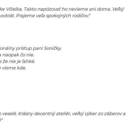
ke Včielka. Takto napózovať ho nevieme ani doma. Veľký
ockrát. Prajeme veľa spokojných rodičov."
onálny prístup pani Soničky.
a naopak čo nie.
že nie je ľahké.
e vieme kde.
 veselé. Krásny decentný ateliér, veľký výber zo záberov a
)"