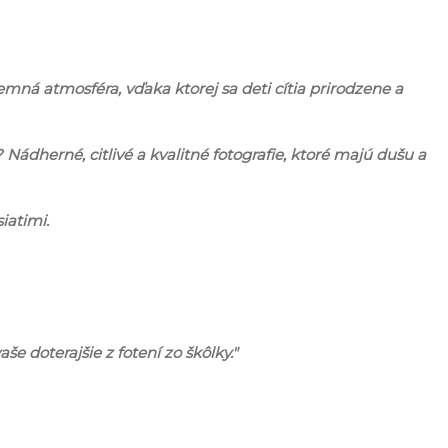
emná atmosféra, vďaka ktorej sa deti cítia prirodzene a
Nádherné, citlivé a kvalitné fotografie, ktoré majú dušu a
iatimi.
e doterajšie z fotení zo škôlky."