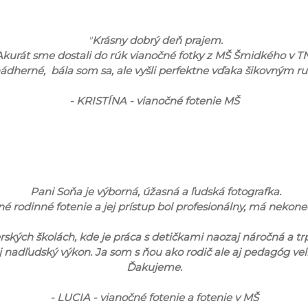
"
Krásny dobrý deň prajem.
Akurát sme dostali do rúk vianočné fotky z MŠ Šmidkého v TN
dherné, bála som sa, ale vyšli perfektne vďaka šikovným r
- KRISTÍNA - vianočné fotenie MŠ
Pani Soňa je výborná, úžasná a ľudská fotografka.
 rodinné fotenie a jej prístup bol profesionálny, má nekonečn
rských školách, kde je práca s detičkami naozaj náročná a trpe
j nadľudský výkon. Ja som s ňou ako rodič ale aj pedagóg ve
Ďakujeme.
- LUCIA - vianočné fotenie a fotenie v MŠ