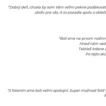
"Dobrý deň, chcela by som Vám veľmi pekne poďakovať z
obdiv pre vás. A to pozadie spolu s oble
"Boli sme na prvom rodinnom
Hneď nám vedela
Taktiež krásne 
Po tejto sk
"S fotením sme boli veľmi spokojní. Super možnosť fotiť v
f