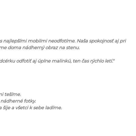
 s najlepšími mobilmi neodfotíme. Naša spokojnosť aj pri
máme doma nádherný obraz na stenu.
cérku odfotiť aj úplne malinkú, ten čas rýchlo letí."
mi tešíme.
 nádherné fotky.
ije a všetci k sebe ladíme.