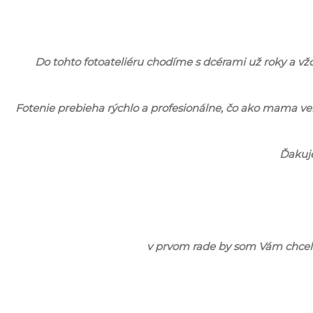
Do tohto fotoateliéru chodíme s dcérami už roky a vžd
Fotenie prebieha rýchlo a profesionálne, čo ako mama veľm
Ďakuje
v prvom rade by som Vám chcela p