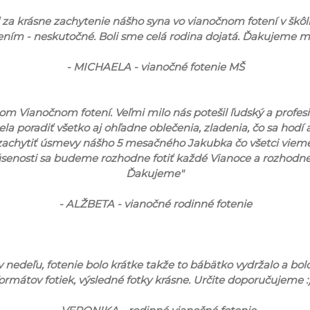
a krásne zachytenie nášho syna vo vianočnom fotení v škôl
čením - neskutočné. Boli sme celá rodina dojatá. Ďakujeme m
- MICHAELA - vianočné fotenie MŠ
 Vianočnom fotení. Veľmi milo nás potešil ľudský a profesi
 poradiť všetko aj ohľadne oblečenia, zladenia, čo sa hodí 
zachytiť úsmevy nášho 5 mesačného Jakubka čo všetci vieme 
úsenosti sa budeme rozhodne fotiť každé Vianoce a rozhodn
Ďakujeme"
- ALŽBETA - vianočné rodinné fotenie
 nedeľu, fotenie bolo krátke takže to bábätko vydržalo a bolo
ormátov fotiek, výsledné fotky krásne. Určite doporučujeme :