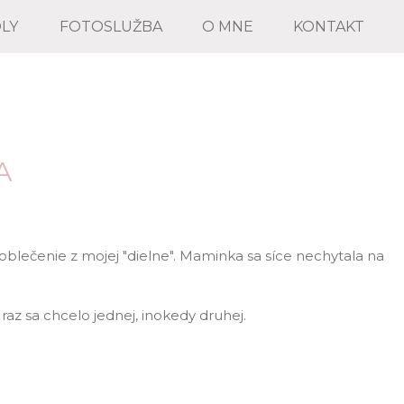
OLY
FOTOSLUŽBA
O MNE
KONTAKT
A
blečenie z mojej "dielne". Maminka sa síce nechytala na
raz sa chcelo jednej, inokedy druhej.