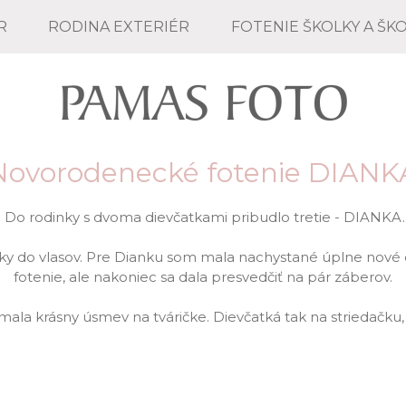
R
RODINA EXTERIÉR
FOTENIE ŠKOLKY A ŠK
Novorodenecké fotenie DIANK
Do rodinky s dvoma dievčatkami pribudlo tretie - DIANKA.
ky do vlasov. Pre Dianku som mala nachystané úplne nové o
fotenie, ale nakoniec sa dala presvedčiť na pár záberov.
 mala krásny úsmev na tváričke. Dievčatká tak na striedačku, 